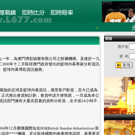
登陆
用户名
密 码
九一年，為澳門博彩娛樂有限公司之附屬機構。及後於一九
二
000
年十二月取得澳門政府發出的籃球內幕專家分析資訊
、籃球內幕博彩資訊服務。
風險的足球及籃球內幕資訊，廣受客戶歡迎，至今已成為
正式推出會員制計劃，會員申請方便簡易，一旦成為本公
資訊部門擁有大量高質素的資料分析員，全天侯
24
小時不
004
年
12
月榮獲國際知名
BSI(British Standar dslnstitution/
英
此認證
****
機構。是次取後國際的衡量標準認同，最重要是