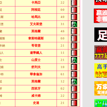
卡馬亞
亞
2:2
阿根廷
廷
0:0
哈馬比
科斯
4:0
艾夫斯堡
斯堡
3:1
英格蘭
蘭
4:6
韋斯特羅斯
羅斯
0:0
哥登堡
卡納
2:1
遼寧鐵人
鐵人
1:1
山度士
士
2:1
舒列夫
尼積
1:0
華拿倫加
辛特
6:1
英格蘭
廷
1:2
西班牙
牙
0:2
咸卡姆
姆
2:2
史達
達
2:1