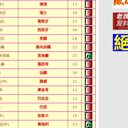
澳洲
中)
1:1
瑞士
利亞
2:0
葡萄牙
地亞
2:1
西班牙
利
3:0
美國
尼亞
2:0
塞內加爾
加爾
2:2
英格蘭
共和國
2:1
墨西哥
多爾
2:0
法國
典
3:0
挪威
(中)
2:1
摩洛哥
哥
1:1
巴拉圭
圭
1:1
巴西
本
2:1
加拿大
中)
1:0
奧地利
亞(中)
3:3