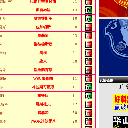
比爾舒華夏普爾
普爾(中)
0:1
奧雷布洛
莫
1:3
桑德捷斯基
斯基
1:0
佐加頓斯
羅斯
6:0
奧基迪
迪
0:3
聖彼德斯堡
堡
3:0
馬模
卡納
2:1
維京
達
3:0
洛桑體育隊
育隊
0:1
WSG蒂羅爾
蒂羅爾
1:1
友情链接
广 
格拉斯哥流浪
聯
1:1
布魯日
羅斯
1:1
羅斯杜夫
莫斯科
4:2
賓菲加
倫
5:0
PAOK沙朗歷基
拿模
2:0