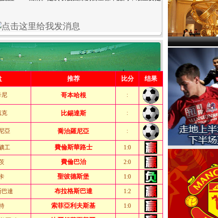
盘
推荐
比分
结果
辛尼
哥本哈根
:
戴克
比錫達斯
:
尼亞
喬治羅尼亞
:
費倫斯華路士
礦工
1:0
費倫巴治
茨
2:0
聖彼德斯堡
卡
1:0
布拉格斯巴達
斯巴達
1:2
索菲亞利夫斯基
特
1:0