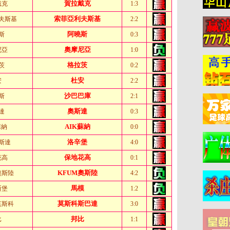
賀拉戴克
戴克
1:3
索菲亞利夫斯基
夫斯基
2:2
阿曉斯
斯
0:3
奧摩尼亞
尼亞
1:0
格拉茨
茨
0:2
杜安
安
2:2
沙巴巴庫
斯
2:1
奧斯達
達
0:3
AIK蘇納
蘇納
0:0
洛辛堡
斯達
4:0
保地花高
花高
0:1
KFUM奧斯陸
奧斯陸
4:2
馬模
斯堡
1:2
莫斯科斯巴達
莫斯科
3:0
邦比
比
1:1